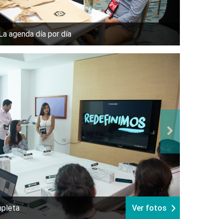
La agenda día por día
mpleta
Ver fotos